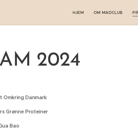
HJEM
OM MADCLUB
P
AM 2024
t Omkring Danmark
rs Grønne Proteiner
Gua Bao